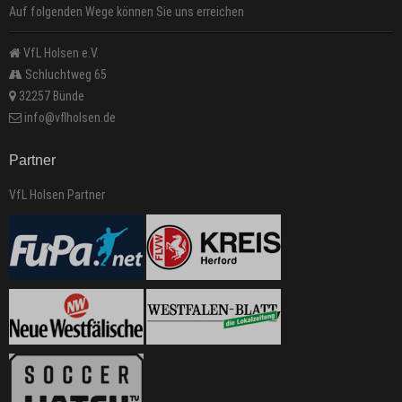
Auf folgenden Wege können Sie uns erreichen
VfL Holsen e.V.
Schluchtweg 65
32257 Bünde
info@vflholsen.de
Partner
VfL Holsen Partner