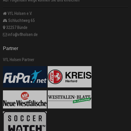
Auf folgenden Wege können Sie uns erreichen
VfL Holsen e.V.
Schluchtweg 65
32257 Bünde
info@vflholsen.de
Partner
VfL Holsen Partner