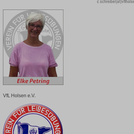
c.schreiber(at)vflhols
VfL Holsen e.V.