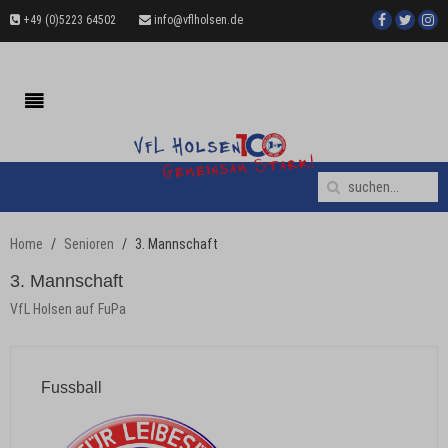
+49 (0)5223 64502
info@vflholsen.de
Home
Senioren
3. Mannschaft
3. Mannschaft
VfL Holsen auf FuPa
Fussball