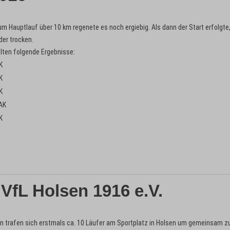
um Hauptlauf über 10 km regenete es noch ergiebig. Als dann der Start erfolgte
der trocken.
elten folgende Ergebnisse:
K
K
K
 AK
K
 VfL Holsen 1916 e.V.
hren trafen sich erstmals ca. 10 Läufer am Sportplatz in Holsen um gemeinsam z