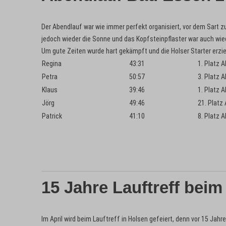
Der Abendlauf war wie immer perfekt organisiert, vor dem Sart z
jedoch wieder die Sonne und das Kopfsteinpflaster war auch wie
Um gute Zeiten wurde hart gekämpft und die Holser Starter erzi
Regina
43:31
1. Platz A
Petra
50:57
3. Platz A
Klaus
39:46
1. Platz A
Jörg
49:46
21. Platz
Patrick
41:10
8. Platz A
15 Jahre Lauftreff beim
Im April wird beim Lauftreff in Holsen gefeiert, denn vor 15 Ja