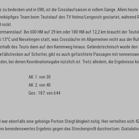
 zu bedecken und in OWL ist die Crosslaufsaison in vollem Gange. Allein heute
n dreiköpfiges Team beim Teutolauf des TV Hohne/Lengerich gestartet, während 
 rockt.
Hermannslauf. Bei 600 HM auf 29 km oder 180 HM auf 12,2 km braucht der Teuto
ei 13°C und Nieselregen statt, was Crossläufer im Allgemeinen nicht aus der Ru
nterhalb des Teuto dann auf den Kammweg hinaus. Geländetechnisch wurde den
Gefällstrecken auf Schotter, gibt es auch gefürchtete Passagen mit nennenswe
en, bei denen Koordinationsgabe nützlich ist. Trotz alledem, die Ergebnisse k
AK: 1. von 30
AK: 2. von 40
Ges.: 187. von 644
r ebenfalls eine gehörige Portion Steigfähigkeit nötig. Hier verteilten sich 
ein beneidenswertes Ergebnis gegen das Streckenprofil durchsetzen. Gratulatio