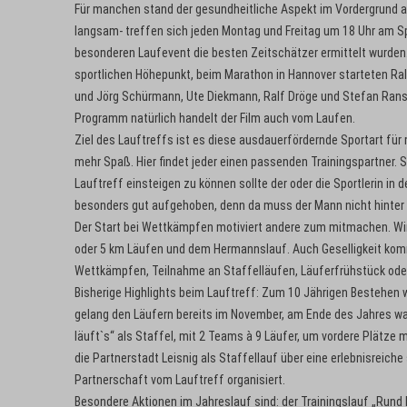
Für manchen stand der gesundheitliche Aspekt im Vordergrund and
langsam- treffen sich jeden Montag und Freitag um 18 Uhr am Sp
besonderen Laufevent die besten Zeitschätzer ermittelt wurden.
sportlichen Höhepunkt, beim Marathon in Hannover starteten Ralf
und Jörg Schürmann, Ute Diekmann, Ralf Dröge und Stefan Ran
Programm natürlich handelt der Film auch vom Laufen.
Ziel des Lauftreffs ist es diese ausdauerfördernde Sportart fü
mehr Spaß. Hier findet jeder einen passenden Trainingspartner. 
Lauftreff einsteigen zu können sollte der oder die Sportlerin in
besonders gut aufgehoben, denn da muss der Mann nicht hinter 
Der Start bei Wettkämpfen motiviert andere zum mitmachen. Wir
oder 5 km Läufen und dem Hermannslauf. Auch Geselligkeit komm
Wettkämpfen, Teilnahme an Staffelläufen, Läuferfrühstück oder 
Bisherige Highlights beim Lauftreff: Zum 10 Jährigen Bestehen 
gelang den Läufern bereits im November, am Ende des Jahres wa
läuft`s“ als Staffel, mit 2 Teams à 9 Läufer, um vordere Plätze 
die Partnerstadt Leisnig als Staffellauf über eine erlebnisreich
Partnerschaft vom Lauftreff organisiert.
Besondere Aktionen im Jahreslauf sind: der Trainingslauf „Rund