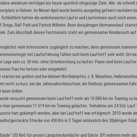
ere wiederum verfolgen bis heute sportlich ehrgeizige Ziele. Alle -ob schnell 
ortplatz in Holsen. Im Monat April wurde bereits ausgiebig gefeiert nachdem b
 Schließlich hatten die ambitionierten Läufer und Läuferinnen auch noch einen
 Dröge, Ralf Pohl und Patrick Wilhelm. Beim diesjährigen Hermannslauf startet
siek. Zum Abschluß dieses Festmonats steht ein gemeinsamer Kinobesuch au
r möglichst viele Interessierte zugänglich zu machen, denn gemeinsam trainier
Seiteneinsteiger mit Lauferfahrung fühlen sich beim Lauftreff sehr wohl. Um b
 der Lage sein ca. 30 min. ohne Unterbrechung zu laufen. Paare sind beim Lauftre
seiner Frau her hetzen oder umgekehrt.
 starten bei großen und bei kleinen Wettkämpfen; z. B. Marathon, Halbmaratho
t nicht zu kurz, bei der Jahresabschlussfeier, der Radtour, gemeinsamen Fahr
beim Grillen.
wurde versucht gemeinsam beim Lauftreff mehr als 10 000 km im Training zu la
r man gemeinsam 11.519 km im Training gelaufen. Teilnahme am 24 Std.-Lauf 
musste hart gekämpft werden, aber der Lauftreff war erfolgreich. 2010 wurde de
e selbstgesteckte Strecke von 430 Km in 3 Tagen anlässlich des 20jährigen Städ
 Bünde“ (35 Km) für unsere Langstreckenläufer und Gäste. Oft nehmen mehr als