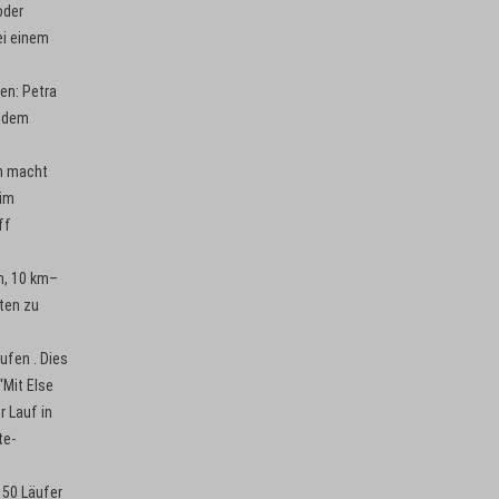
oder
ei einem
en: Petra
f dem
en macht
eim
ff
n, 10 km–
ten zu
ufen . Dies
“Mit Else
r Lauf in
te-
 50 Läufer