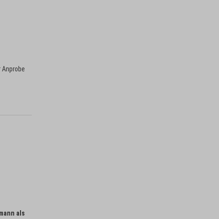
r Anprobe
mann als