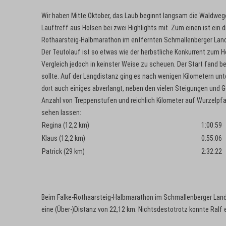
Wir haben Mitte Oktober, das Laub beginnt langsam die Waldwege
Lauftreff aus Holsen bei zwei Highlights mit. Zum einen ist ei
Rothaarsteig-Halbmarathon im entfernten Schmallenberger Land
Der Teutolauf ist so etwas wie der herbstliche Konkurrent zum 
Vergleich jedoch in keinster Weise zu scheuen. Der Start fand b
sollte. Auf der Langdistanz ging es nach wenigen Kilometern u
dort auch einiges abverlangt, neben den vielen Steigungen und 
Anzahl von Treppenstufen und reichlich Kilometer auf Wurzelpfad
sehen lassen:
Regina (12,2 km)
1:00:59
Klaus (12,2 km)
0:55:06
Patrick (29 km)
2:32:22
Beim Falke-Rothaarsteig-Halbmarathon im Schmallenberger Land wa
eine (Über-)Distanz von 22,12 km. Nichtsdestotrotz konnte Ralf 