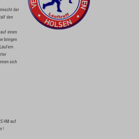
 mischt der
Ralf den
lauf einen
he bringen
 Läufern
rter
önnen sich
425 HM auf
n !