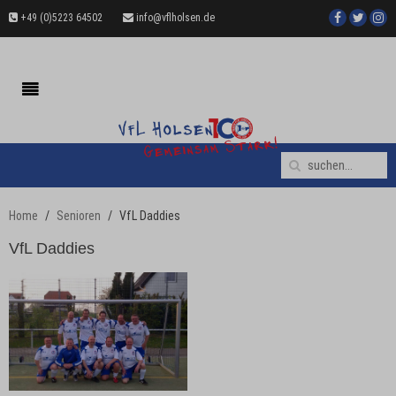
+49 (0)5223 64502
info@vflholsen.de
Home
Senioren
VfL Daddies
VfL Daddies