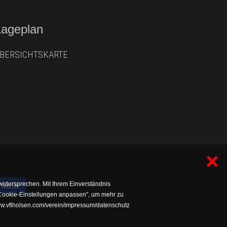
Lageplan
BERSICHTSKARTE
×
widersprechen. Mit Ihrem Einverständnis
weiter
 "Cookie-Einstellungen anpassen", um mehr zu
/www.vflholsen.com/verein/impressum/datenschutz