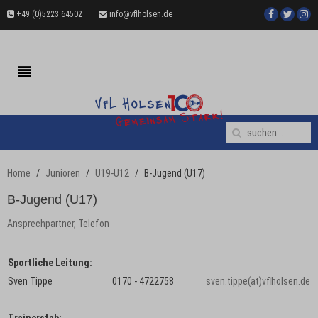
+49 (0)5223 64502
info@vflholsen.de
Home
Junioren
U19-U12
B-Jugend (U17)
B-Jugend (U17)
Ansprechpartner, Telefon
Sportliche Leitung:
Sven Tippe
0170 - 4722758
sven.tippe(at)vflholsen.de