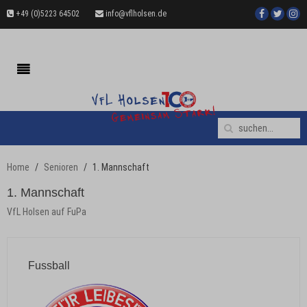
+49 (0)5223 64502
info@vflholsen.de
Home
Senioren
1. Mannschaft
1. Mannschaft
VfL Holsen auf FuPa
Fussball